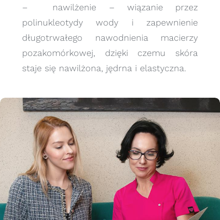
– nawilżenie – wiązanie przez
polinukleotydy wody i zapewnienie
długotrwałego nawodnienia macierzy
pozakomórkowej, dzięki czemu skóra
staje się nawilżona, jędrna i elastyczna.